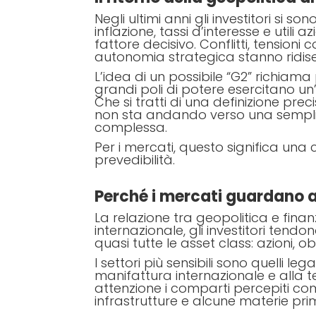
Negli ultimi anni gli investitori si s
inflazione, tassi d’interesse e utili
fattore decisivo. Conflitti, tension
autonomia strategica stanno ridis
L’idea di un possibile “G2” richiam
grandi poli di potere esercitano un’
Che si tratti di una definizione pre
non sta andando verso una sempli
complessa.
Per i mercati, questo significa una
prevedibilità.
Perché i mercati guardano a
La relazione tra geopolitica e fina
internazionale, gli investitori tendon
quasi tutte le asset class: azioni, o
I settori più sensibili sono quelli le
manifattura internazionale e alla 
attenzione i comparti percepiti come
infrastrutture e alcune materie pri