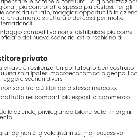
ipensare le catene di fornitura. La globalizzazion
onali, più controllati e spesso più costosi. Per gli
due cose: da un lato, maggiori opportunità in azien
tro, un aumento strutturale dei costi per molte
ternazionali.
ntaggio competitivo non si distribuisce più come
iciare del nuovo scenario, altre rischiano di
titore privato
la chiave è
resilienza
. Un portafoglio ben costruito
u una sola ipotesi macroeconomica o geopolitica
eggere scenari diversi.
non solo tra più titoli dello stesso mercato.
 soprattutto nei comparti più esposti a commercio
delle aziende, privilegiando bilanci solidi, margini
ento.
ù grande non è la volatilità in sé, ma l’eccessiva