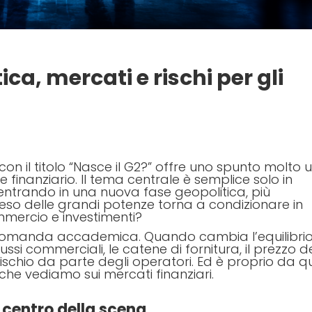
ica, mercati e rischi per gli
on il titolo “Nasce il G2?” offre uno spunto molto u
 finanziario. Il tema centrale è semplice solo in
ntrando in una nuova fase geopolitica, più
il peso delle grandi potenze torna a condizionare in
mmercio e investimenti?
a domanda accademica. Quando cambia l’equilibri
ssi commerciali, le catene di fornitura, il prezzo de
ischio da parte degli operatori. Ed è proprio da qu
i che vediamo sui mercati finanziari.
al centro della scena