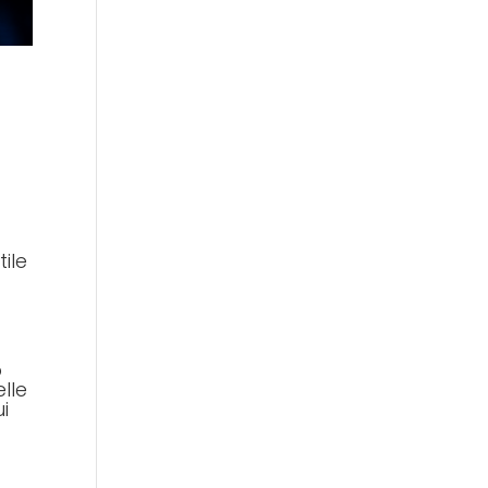
tile
o
lle
i