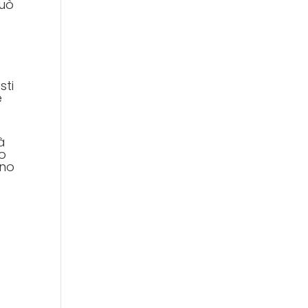
può
sti
e
à
io
ano