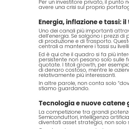
Per un investitore privato, il punto
avere una crisi sul proprio portafog
Energia, inflazione e tassi: 
Uno dei canali più importanti attrav
dell’energia. Se salgono i prezzi di
di produzione e di trasporto. Quest
centrali a mantenere i tassi su livell
Ed è qui che il quadro si fa più inter
persistente non pesano solo sulle f
quotate. I titoli growth, per esem
di denaro costoso, mentre le aziende
relativamente più interessanti.
In altre parole, non conta solo “d
stiamo guardando.
Tecnologia e nuove catene g
La competizione tra grandi potenze
Semiconduttori, intelligenza artifici
diventati asset strategici, non solo se