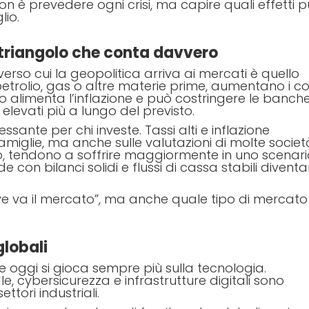
 non è prevedere ogni crisi, ma capire quali effetti 
lio.
il triangolo che conta davvero
erso cui la geopolitica arriva ai mercati è quello
 petrolio, gas o altre materie prime, aumentano i co
o alimenta l’inflazione e può costringere le banch
i elevati più a lungo del previsto.
essante per chi investe. Tassi alti e inflazione
amiglie, ma anche sulle valutazioni di molte societ
pio, tendono a soffrire maggiormente in uno scenar
 con bilanci solidi e flussi di cassa stabili divent
ove va il mercato”, ma anche quale tipo di mercato
lobali
 oggi si gioca sempre più sulla tecnologia.
ale, cybersicurezza e infrastrutture digitali sono
ttori industriali.