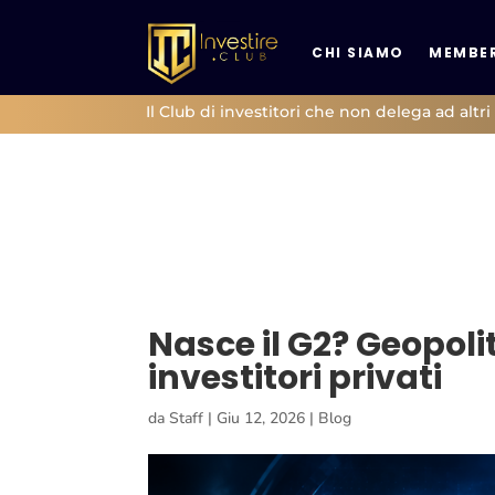
CHI SIAMO
MEMBER
Il Club di investitori che non delega ad altri 
Nasce il G2? Geopolit
investitori privati
da
Staff
|
Giu 12, 2026
|
Blog