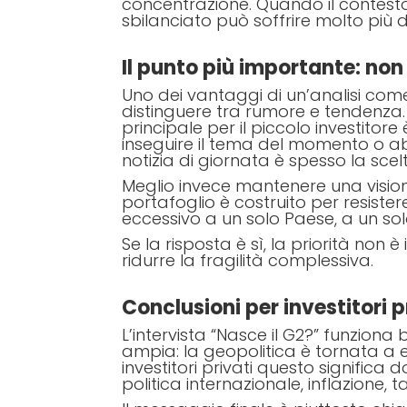
concentrazione. Quando il contes
sbilanciato può soffrire molto più d
Il punto più importante: non
Uno dei vantaggi di un’analisi com
distinguere tra rumore e tendenza. N
principale per il piccolo investito
inseguire il tema del momento o a
notizia di giornata è spesso la sce
Meglio invece mantenere una vision
portafoglio è costruito per resist
eccessivo a un solo Paese, a un so
Se la risposta è sì, la priorità non è
ridurre la fragilità complessiva.
Conclusioni per investitori p
L’intervista “Nasce il G2?” funzion
ampia: la geopolitica è tornata a e
investitori privati questo significa
politica internazionale, inflazione, ta