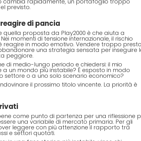
to cambia rapidamente, un portafoglio troppo
el previsto.
 reagire di pancia
e quella proposta da Play2000 è che aiuta a
ei momenti di tensione internazionale, il rischio
re è reagire in modo emotivo. Vendere troppo presto
bbandonare una strategia sensata per inseguire 
lta peggiore.
e di medio-lungo periodo e chiedersi: il mio
ere a un mondo più instabile? È esposto in modo
lo settore o a uno solo scenario economico?
 indovinare il prossimo titolo vincente. La priorità è
rivati
a bene come punto di partenza per una riflessione p
ssere una variabile di mercato primaria. Per gli
 dover leggere con più attenzione il rapporto tra
ssi e settori quotati.