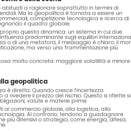
ono abituati a ragionare soprattutto in termini di
 aziendali. Ma la geopolitica è tornata a essere un
i commerciali, competizione tecnologica e ricerca di
egnando il quadro globale.
a proprio questa dinamica: un sistema in cui due
influenza predominante sugli equilibri internazional
cisa o di una metafora, il messaggio è chiaro: il m
ficazione, ma verso una frammentazione più
 cosa molto concreta: maggiore volatilità e minore
lla geopolitica
nza è diretta. Quando cresce l’incertezza
o a rivedere il prezzo del rischio. Questo si riflette s
bbligazioni, valute e materie prime.
gati al commercio globale, alla logistica, alla
tecnologia. Al contrario, tendono a guadagnare
 più difensivi o strategici, come energia, difesa,
me.