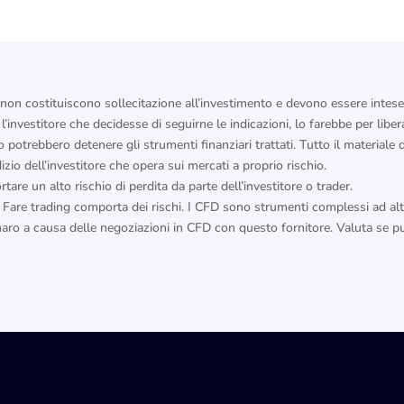
 non costituiscono sollecitazione all’investimento e devono essere intes
investitore che decidesse di seguirne le indicazioni, lo farebbe per libera 
o potrebbero detenere gli strumenti finanziari trattati. Tutto il material
izio dell’investitore che opera sui mercati a proprio rischio.
tare un alto rischio di perdita da parte dell’investitore o trader.
Fare trading comporta dei rischi. I CFD sono strumenti complessi ad alto 
naro a causa delle negoziazioni in CFD con questo fornitore. Valuta se puoi